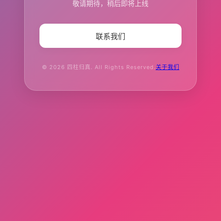
敬请期待，稍后即将上线
联系我们
© 2026 四柱归真. All Rights Reserved.
关于我们