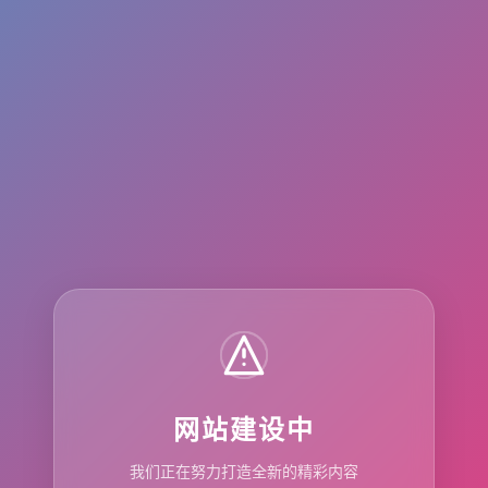
网站建设中
我们正在努力打造全新的精彩内容